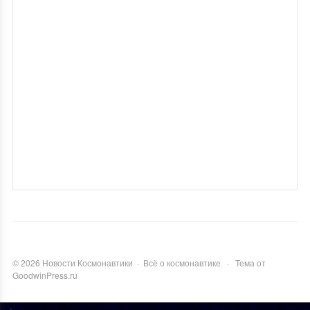
©
2026
Новости Космонавтики
·
Всё о космонавтике
·
Тема от
GoodwinPress.ru