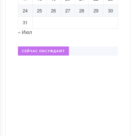
24
25
26
27
28
29
30
31
« Июл
СЕЙЧАС ОБСУЖДАЮТ