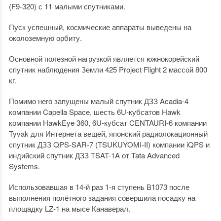
(F9-320) с 11 малыми спутниками.
Пуск успешный, космические аппараты выведены на
околоземную орбиту.
Основной полезной нагрузкой является южнокорейский
спутник наблюдения Земли 425 Project Flight 2 массой 800
кг.
Помимо него запущены малый спутник ДЗЗ Acadia-4
компании Capella Space, шесть 6U-кубсатов Hawk
компании HawkEye 360, 6U-кубсат CENTAURI-6 компании
Tyvak для Интернета вещей, японский радиолокационный
спутник ДЗЗ QPS-SAR-7 (TSUKUYOMI-II) компании iQPS и
индийский спутник ДЗЗ TSAT-1A от Tata Advanced
Systems.
Использовавшая в 14-й раз 1-я ступень В1073 после
выполнения полётного задания совершила посадку на
площадку LZ-1 на мысе Канаверал.