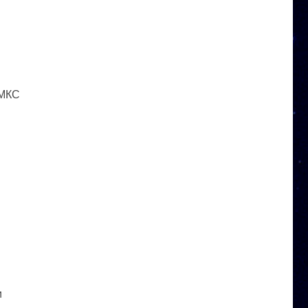
 МКС
и