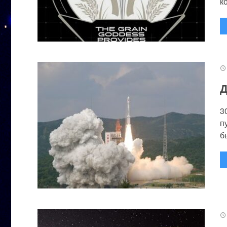
к
Д
3
п
бы