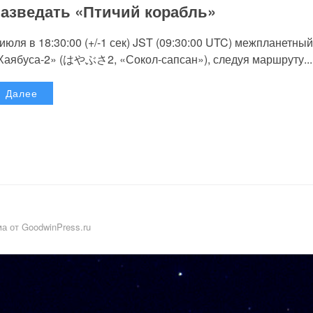
азведать «Птичий корабль»
 июля в 18:30:00 (+/-1 сек) JST (09:30:00 UTC) межпланетный
Хаябуса-2» (はやぶさ2, «Сокол-сапсан»), следуя маршруту...
Далее
а от GoodwinPress.ru