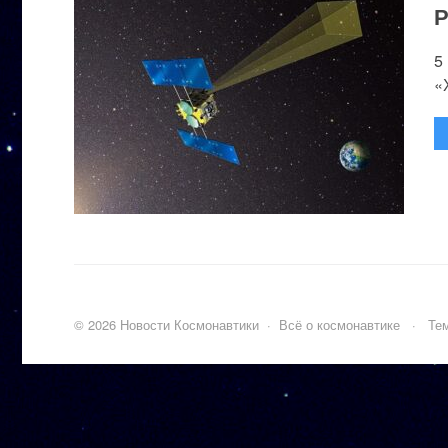
Р
5
«
©
2026
Новости Космонавтики
·
Всё о космонавтике
·
Тем