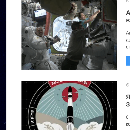
А
в
А
а
он
Я
З
6
к