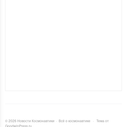
©
2026
Новости Космонавтики
·
Всё о космонавтике
·
Тема от
GoodwinPress.ru