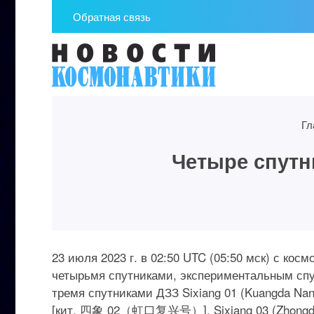
Обратная связь
Гл
Четыре спутн
23 июля 2023 г. в 02:50 UTC (05:50 мск) с ко
четырьмя спутниками, экспериментальным спу
тремя спутниками ДЗЗ Sixiang 01 (Kuangda 
[кит. 四象 02（虹口复兴号）], Sixiang 03 (Zhong