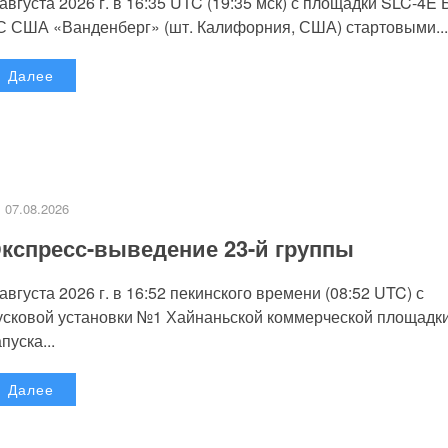
 августа 2026 г. в 16:35 UTC (19:35 мск) с площадки SLC-4E
С США «Ванденберг» (шт. Калифорния, США) стартовыми...
Далее
07.08.2026
кспресс-выведение 23-й группы
 августа 2026 г. в 16:52 пекинского времени (08:52 UTC) с
усковой установки №1 Хайнаньской коммерческой площадк
пуска...
Далее