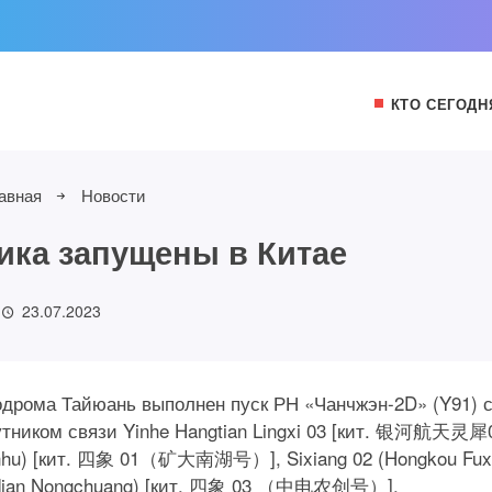
КТО СЕГОДН
авная
Новости
ика запущены в Китае
23.07.2023
смодрома Тайюань выполнен пуск РН «Чанчжэн-2D» (Y91) 
тником связи Yinhe Hangtian Lingxi 03 [кит. 银河航天灵犀0
Nanhu) [кит. 四象 01（矿大南湖号）], Sixiang 02 (Hongkou Fu
dian Nongchuang) [кит. 四象 03 （中电农创号）].