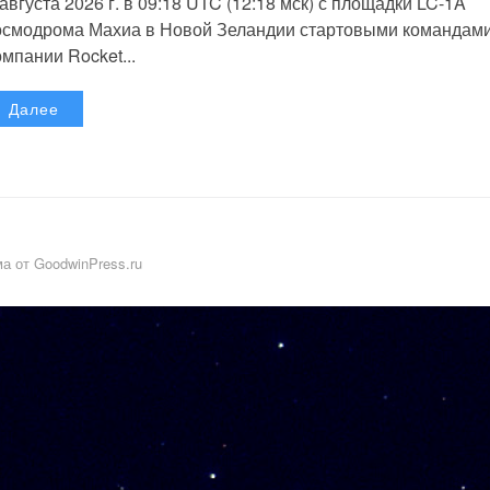
 августа 2026 г. в 09:18 UTC (12:18 мск) с площадки LC-1A
осмодрома Махиа в Новой Зеландии стартовыми командам
омпании Rocket...
Далее
а от GoodwinPress.ru