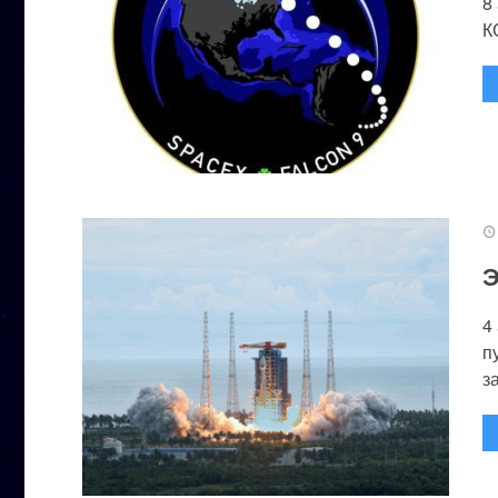
8
К
Э
4
п
за