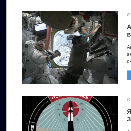
А
в
А
а
он
Я
З