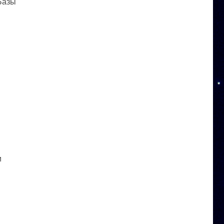
 Базы
и