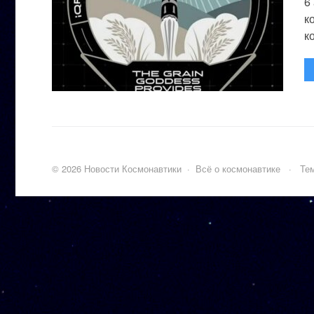
6
к
к
©
2026
Новости Космонавтики
·
Всё о космонавтике
·
Тем