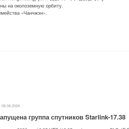
ны на околоземную орбиту.
емейства «Чанчжэн».
08.08.2026
апущена группа спутников Starlink-17.38