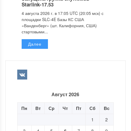
Starlink-17.53
4 августа 2026 г. в 17:05 UTC (20:05 мск) с
площадки SLC-4E Базы КС США
«Ванденберг» (шт. Калифорния, США)
стартовыми...
Далее
Август 2026
Пн
Вт
Ср
Чт
Пт
Сб
Вс
1
2
3
4
5
7
8
9