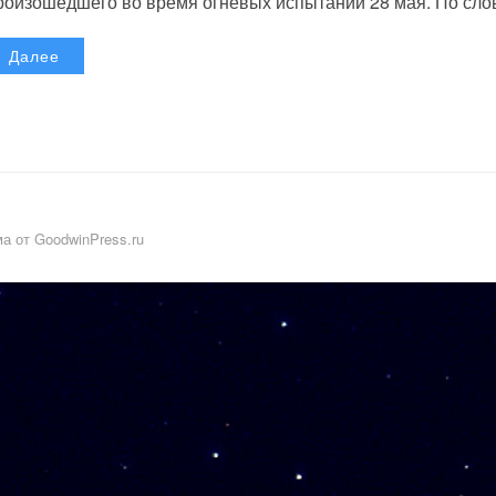
роизошедшего во время огневых испытаний 28 мая. По слов
Далее
а от GoodwinPress.ru