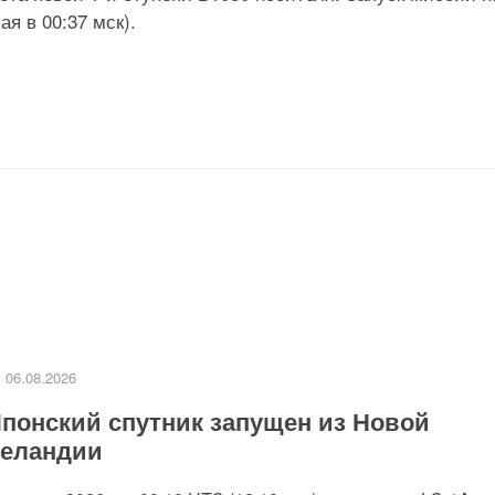
я в 00:37 мск).
06.08.2026
понский спутник запущен из Новой
еландии