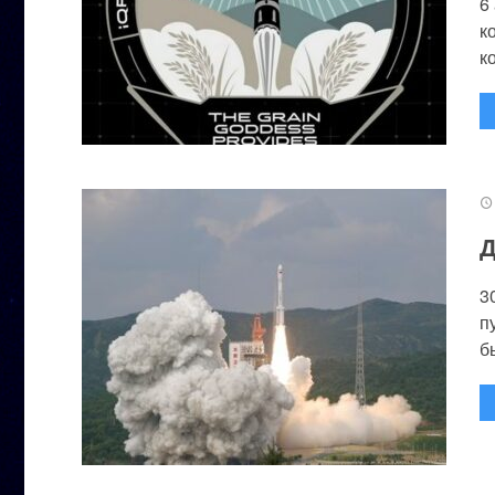
6
к
к
Д
3
п
бы