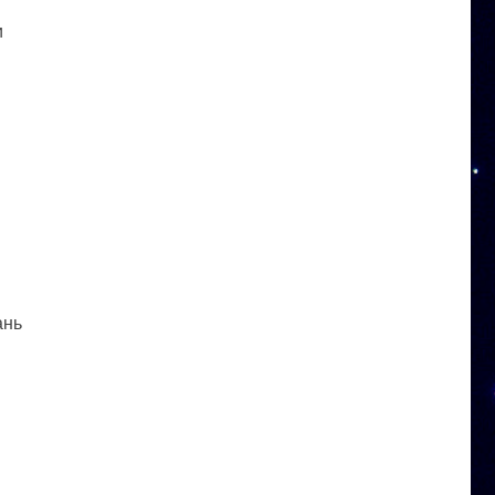
и
ань