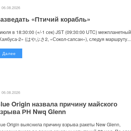
06.08.2026
азведать «Птичий корабль»
 июля в 18:30:00 (+/-1 сек) JST (09:30:00 UTC) межпланетный
Хаябуса-2» (はやぶさ2, «Сокол-сапсан»), следуя маршруту...
Далее
06.08.2026
lue Origin назвала причину майского
зрыва РН Nwq Glenn
lue Origin выяснила причину взрыва ракеты New Glenn,