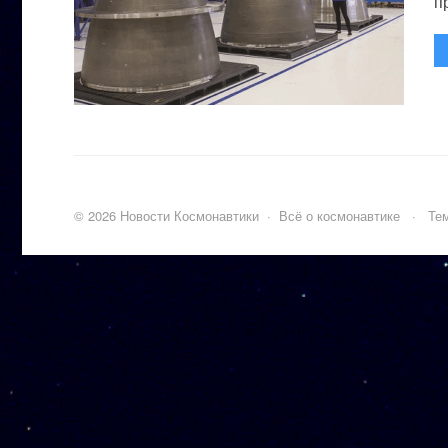
п
©
2026
Новости Космонавтики
·
Всё о космонавтике
·
Тем