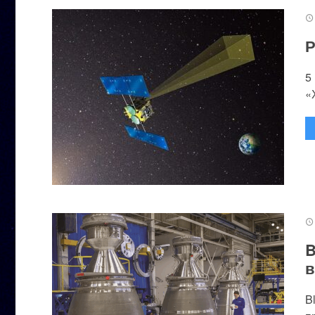
Р
5
«
B
в
B