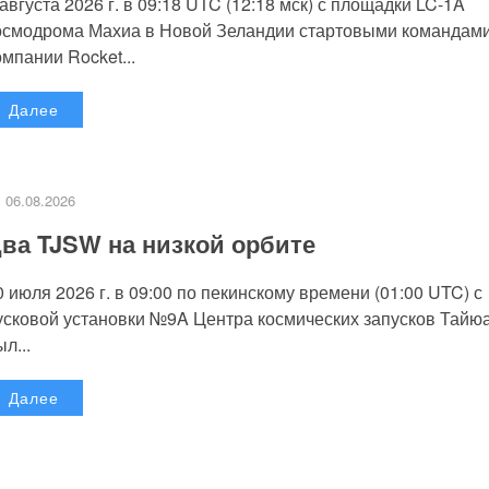
 августа 2026 г. в 09:18 UTC (12:18 мск) с площадки LC-1A
осмодрома Махиа в Новой Зеландии стартовыми командам
омпании Rocket...
Далее
06.08.2026
ва TJSW на низкой орбите
0 июля 2026 г. в 09:00 по пекинскому времени (01:00 UTC) с
усковой установки №9A Центра космических запусков Тайю
л...
Далее