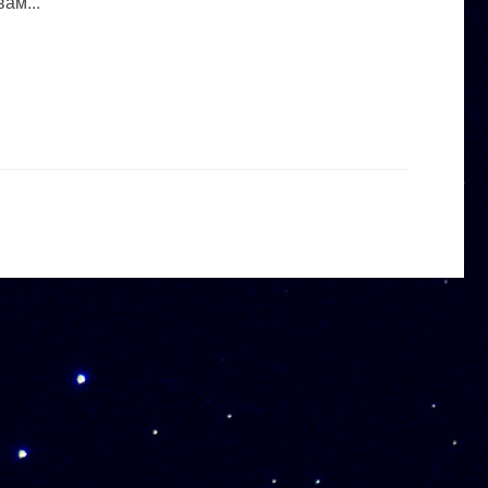
ам...