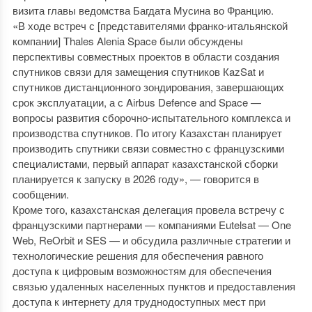
визита главы ведомства Багдата Мусина во Францию.
«В ходе встреч с [представителями франко-итальянской
компании] Тhales Alenia Space были обсуждены
перспективы совместных проектов в области создания
спутников связи для замещения спутников КazSat и
спутников дистанционного зондирования, завершающих
срок эксплуатации, а с Airbus Defence and Space —
вопросы развития сборочно-испытательного комплекса и
производства спутников. По итогу Казахстан планирует
производить спутники связи совместно с французскими
специалистами, первый аппарат казахстанской сборки
планируется к запуску в 2026 году», — говорится в
сообщении.
Кроме того, казахстанская делегация провела встречу с
французскими партнерами — компаниями Eutelsat — One
Web, ReOrbit и SES — и обсудила различные стратегии и
технологические решения для обеспечения равного
доступа к цифровым возможностям для обеспечения
связью удаленных населенных пунктов и предоставления
доступа к интернету для труднодоступных мест при