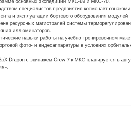
грамме основных экспедиций МКС-69 и МКС-70.
одством специалистов предприятия космонавт ознакоми
монта и эксплуатации бортового оборудования модулей
амене ресурсных магистралей системы терморегулирован
ояния иллюминаторов.
ктические навыки работы на учебно-тренировочном маке
ортовой фото- и видеоаппаратуры в условиях орбиталь
SpX Dragon с экипажем Crew-7 к МКС планируется в авгу
ия».