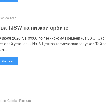
06.08.2026
ва TJSW на низкой орбите
0 июля 2026 г. в 09:00 по пекинскому времени (01:00 UTC) с
усковой установки №9A Центра космических запусков Тайю
л...
Далее
а от GoodwinPress.ru