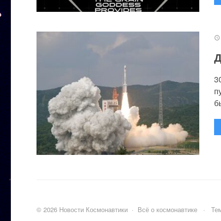
Д
3
п
бы
©
2026
Новости Космонавтики
·
Всё о космонавтике
·
Тем