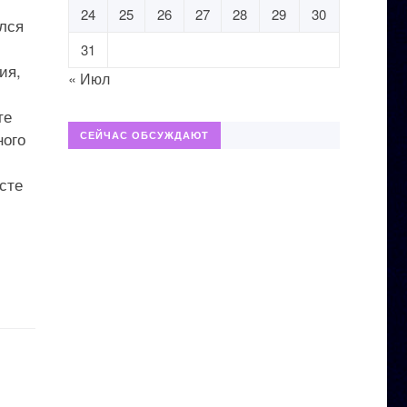
24
25
26
27
28
29
30
лся
31
ия,
« Июл
те
ного
СЕЙЧАС ОБСУЖДАЮТ
сте