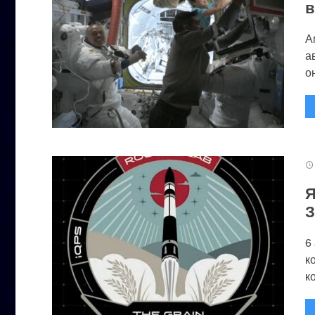
в
А
а
он
Я
З
6
к
к