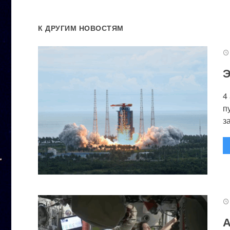
К ДРУГИМ НОВОСТЯМ
Э
4
п
за
А