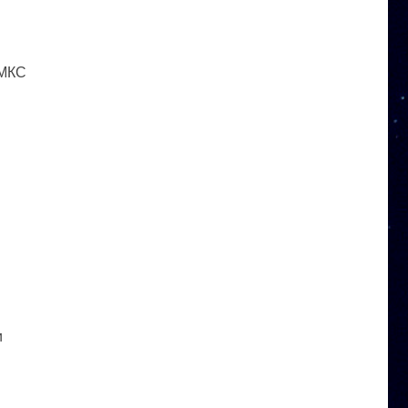
 МКС
и