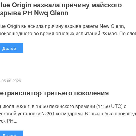
lue Origin назвала причину майского
зрыва РН Nwq Glenn
lue Origin выяснила причину взрыва ракеты New Glenn,
роизошедшего во время огневых испытаний 28 мая. По слов
Далее
05.08.2026
етранслятор третьего поколения
9 июля 2026 г. в 19:50 пекинского времени (11:50 UTC) с
усковой установки №201 космодрома Вэньчан был произве
уск РН...
Далее