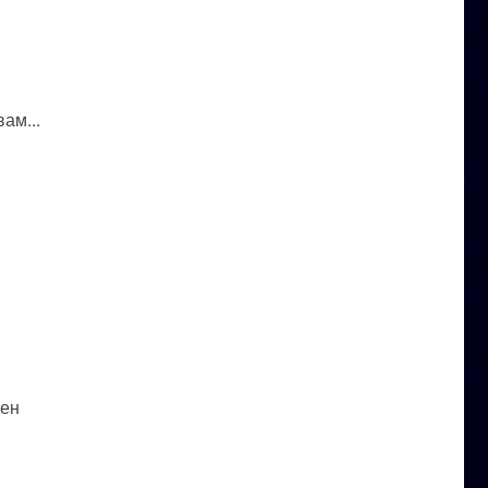
ам...
ден