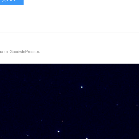
а от GoodwinPress.ru