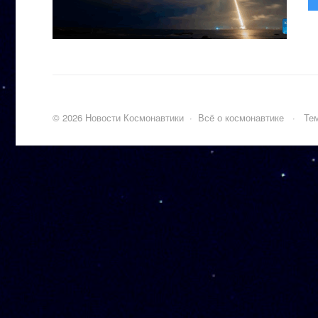
©
2026
Новости Космонавтики
·
Всё о космонавтике
·
Тем