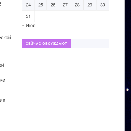
2
24
25
26
27
28
29
30
31
« Июл
еской
СЕЙЧАС ОБСУЖДАЮТ
ой
же
ния