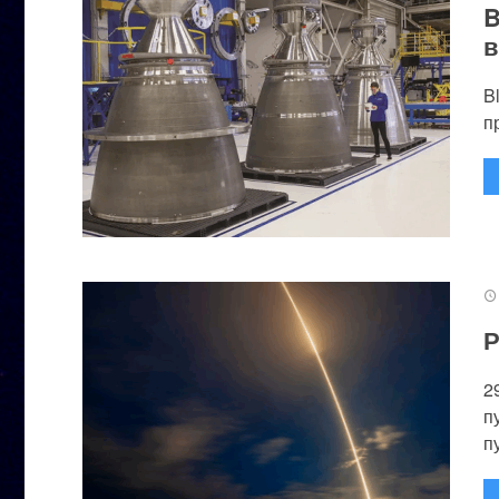
B
в
B
п
Р
2
п
п