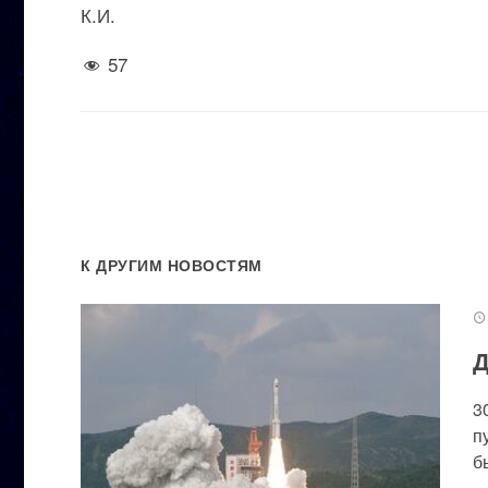
К.И.
57
К ДРУГИМ НОВОСТЯМ
Д
3
п
бы