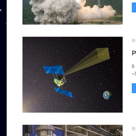
Р
5
«