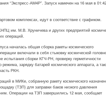
ния “Экспресс-АМ4Р”. Запуск намечен на 16 мая в 01:4
артовом комплексах, идут в соответствие с графиком.
НПЦ им. М.В. Хруничева и других предприятий космич
их операций.
рпуса началась общая сборка ракеты космического
операции включали в себя стыковку космической головн
кие испытания сборки КГЧ-РН, проверку герметичности
 режима, зарядку батарей космического аппарата, а так
часть РКН.
раций в МИКе, собранную ракету космического назначе
ощадку (ТЗП) для заправки баков низкого давления
ючим. Операции на ТЗП завершились 12 мая, сообщает