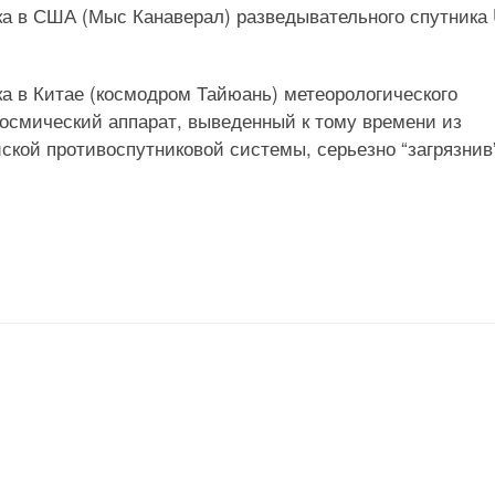
уска в США (Мыс Канаверал) разведывательного спутника
ска в Китае (космодром Тайюань) метеорологического
 космический аппарат, выведенный к тому времени из
йской противоспутниковой системы, серьезно “загрязнив