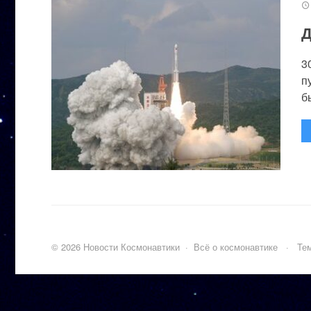
Д
3
п
бы
©
2026
Новости Космонавтики
·
Всё о космонавтике
·
Тем