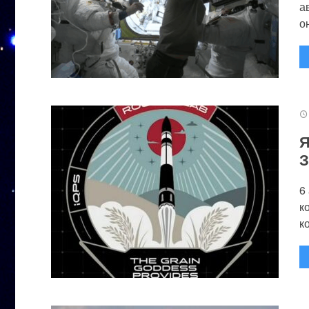
а
он
Я
З
6
к
к