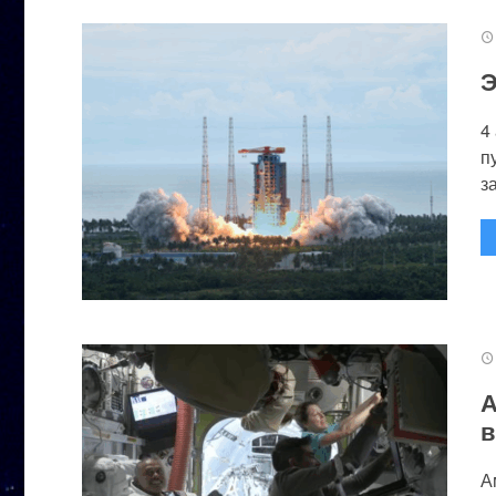
Э
4
п
за
А
в
А