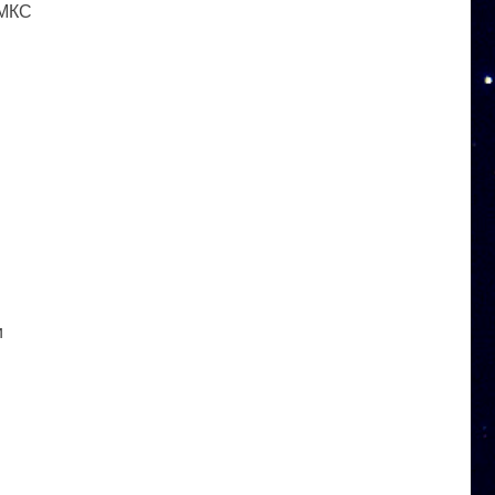
 МКС
и