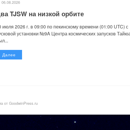
06.08.2026
ва TJSW на низкой орбите
0 июля 2026 г. в 09:00 по пекинскому времени (01:00 UTC) с
усковой установки №9A Центра космических запусков Тайю
л...
Далее
а от GoodwinPress.ru