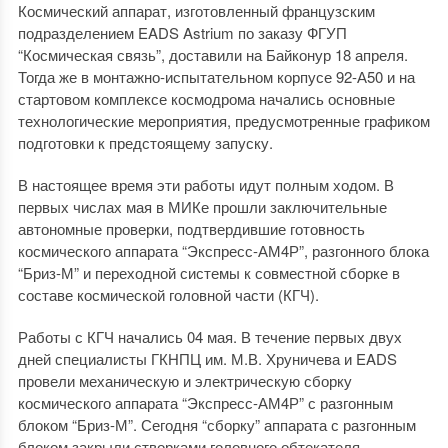
Космический аппарат, изготовленный французским
подразделением EADS Astrium по заказу ФГУП
“Космическая связь”, доставили на Байконур 18 апреля.
Тогда же в монтажно-испытательном корпусе 92-А50 и на
стартовом комплексе космодрома начались основные
технологические мероприятия, предусмотренные графиком
подготовки к предстоящему запуску.
В настоящее время эти работы идут полным ходом. В
первых числах мая в МИКе прошли заключительные
автономные проверки, подтвердившие готовность
космического аппарата “Экспресс-АМ4Р”, разгонного блока
“Бриз-М” и переходной системы к совместной сборке в
составе космической головной части (КГЧ).
Работы с КГЧ начались 04 мая. В течение первых двух
дней специалисты ГКНПЦ им. М.В. Хруничева и EADS
провели механическую и электрическую сборку
космического аппарата “Экспресс-АМ4Р” с разгонным
блоком “Бриз-М”. Сегодня “сборку” аппарата с разгонным
блоком закрыли створками головного обтекателя.