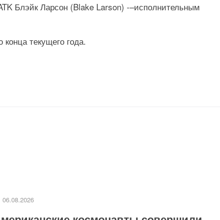
TK Блэйк Ларсон (Blake Larson) -–исполнительным
 конца текущего года.
06.08.2026
мериканские космонавты совершили