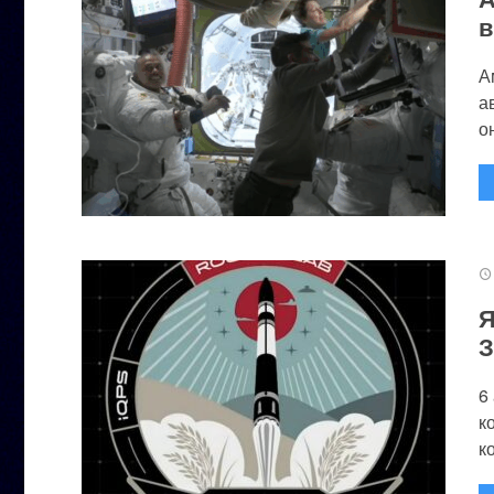
в
А
а
он
Я
З
6
к
к