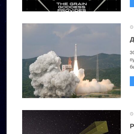
Д
3
п
бы
Р