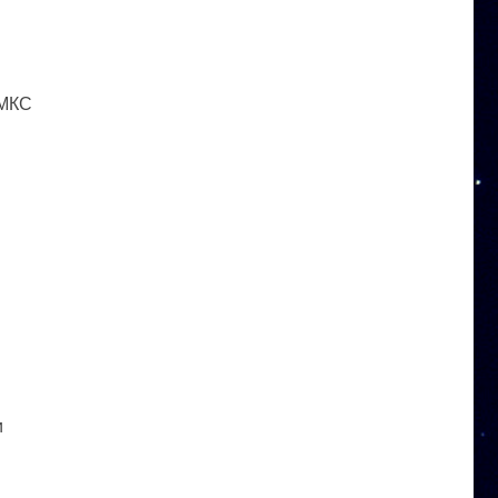
 МКС
и