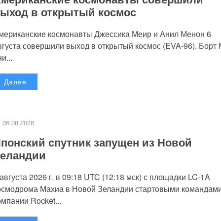
ыход в открытый космос
мериканские космонавты Джессика Меир и Анил Менон 6
вгуста совершили выход в открытый космос (EVA-96). Борт
и...
Далее
06.08.2026
понский спутник запущен из Новой
еландии
 августа 2026 г. в 09:18 UTC (12:18 мск) с площадки LC-1A
осмодрома Махиа в Новой Зеландии стартовыми командам
омпании Rocket...