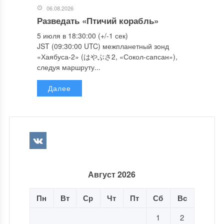
06.08.2026
Разведать «Птичий корабль»
5 июля в 18:30:00 (+/-1 сек)
JST (09:30:00 UTC) межпланетный зонд
«Хаябуса-2» (はやぶさ2, «Сокол-сапсан»),
следуя маршруту...
Далее
Август 2026
Пн
Вт
Ср
Чт
Пт
Сб
Вс
1
2