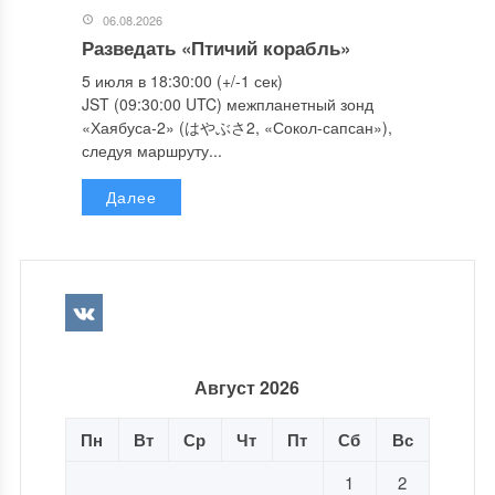
06.08.2026
Разведать «Птичий корабль»
5 июля в 18:30:00 (+/-1 сек)
JST (09:30:00 UTC) межпланетный зонд
«Хаябуса-2» (はやぶさ2, «Сокол-сапсан»),
следуя маршруту...
Далее
Август 2026
Пн
Вт
Ср
Чт
Пт
Сб
Вс
1
2