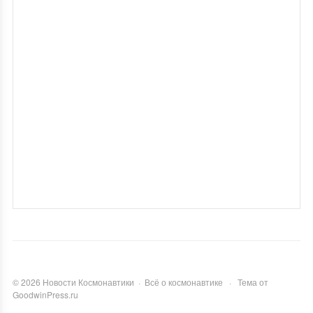
©
2026
Новости Космонавтики
·
Всё о космонавтике
·
Тема от
GoodwinPress.ru