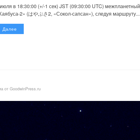
 июля в 18:30:00 (+/-1 сек) JST (09:30:00 UTC) межпланетный
Хаябуса-2» (はやぶさ2, «Сокол-сапсан»), следуя маршруту...
Далее
а от GoodwinPress.ru