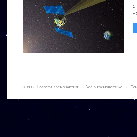
5
«
©
2026
Новости Космонавтики
·
Всё о космонавтике
·
Тем