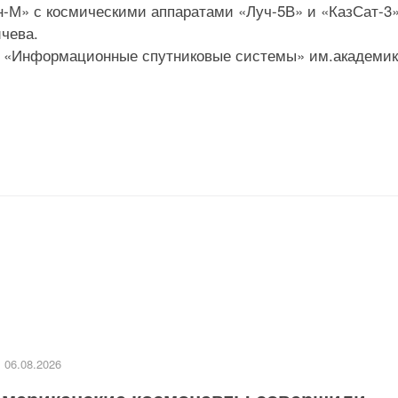
н-М» с космическими аппаратами «Луч-5В» и «КазСат-3»
чева.
О «Информационные спутниковые системы» им.академик
06.08.2026