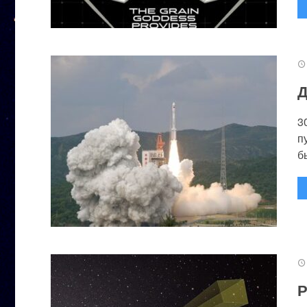
Д
3
п
бы
Р