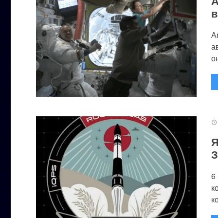
А
в
А
а
он
Я
З
6
к
к