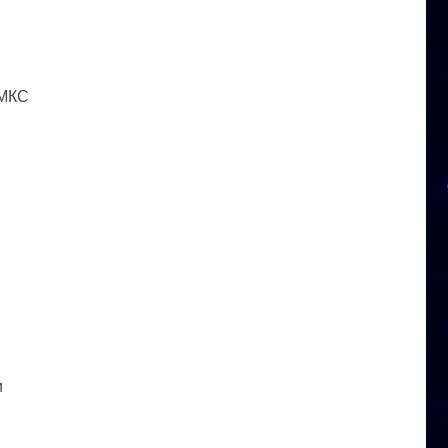
 МКС
и