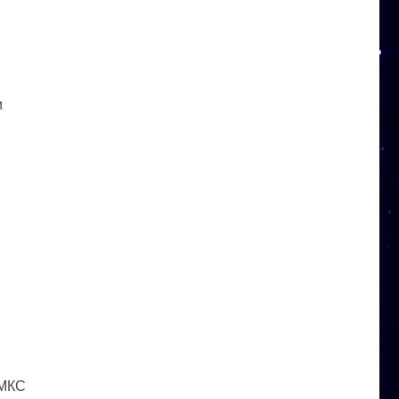
и
 МКС