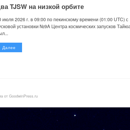
ва TJSW на низкой орбите
0 июля 2026 г. в 09:00 по пекинскому времени (01:00 UTC) с
усковой установки №9A Центра космических запусков Тайю
л...
Далее
а от GoodwinPress.ru