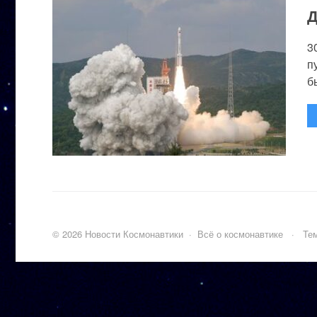
Д
3
п
бы
©
2026
Новости Космонавтики
·
Всё о космонавтике
·
Тем