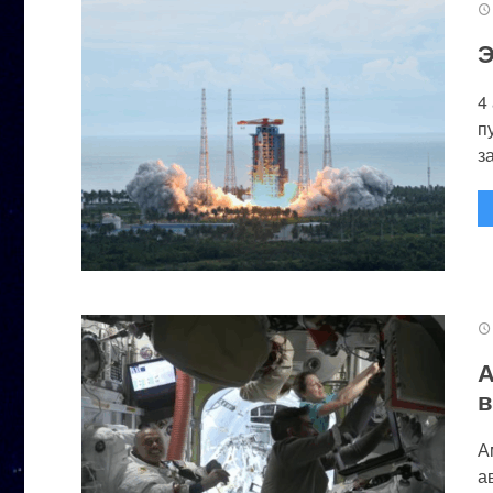
Э
4
п
за
А
в
А
а