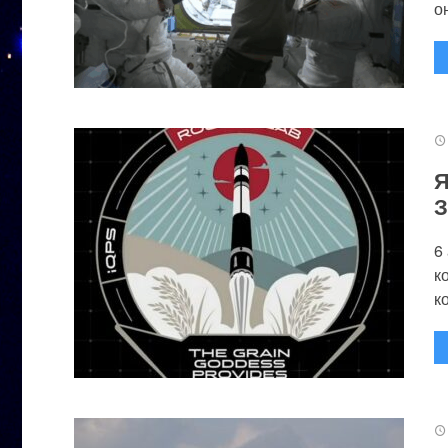
он
Я
З
6
к
к