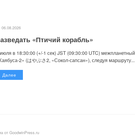
06.08.2026
азведать «Птичий корабль»
 июля в 18:30:00 (+/-1 сек) JST (09:30:00 UTC) межпланетный
Хаябуса-2» (はやぶさ2, «Сокол-сапсан»), следуя маршруту...
Далее
а от GoodwinPress.ru