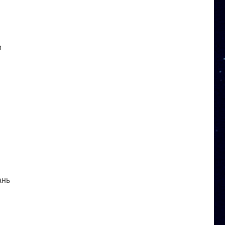
и
ань