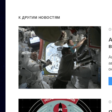
К ДРУГИМ НОВОСТЯМ
А
в
А
а
он
Я