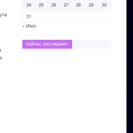
24
25
26
27
28
29
30
ута
31
« Июл
СЕЙЧАС ОБСУЖДАЮТ
и
а