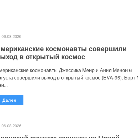
06.08.2026
мериканские космонавты совершили
ыход в открытый космос
мериканские космонавты Джессика Меир и Анил Менон 6
вгуста совершили выход в открытый космос (EVA-96). Борт
и...
Далее
06.08.2026
понский спутник запущен из Новой