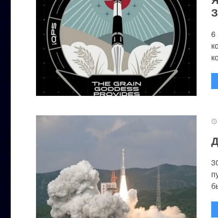
З
6
к
к
Д
3
п
бы