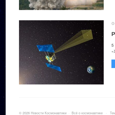
Р
5
«
©
2026
Новости Космонавтики
·
Всё о космонавтике
·
Тем