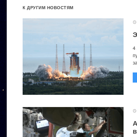
К ДРУГИМ НОВОСТЯМ
Э
4
п
за
А
в