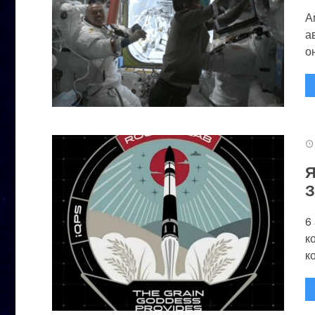
А
а
он
Я
З
6
к
к