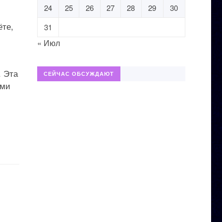
24
25
26
27
28
29
30
ёте,
31
« Июл
. Эта
СЕЙЧАС ОБСУЖДАЮТ
еми