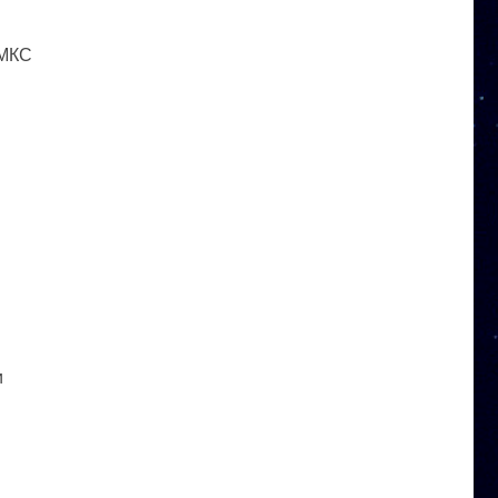
 МКС
и