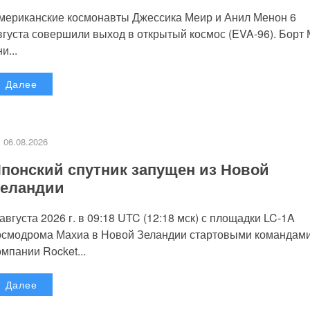
мериканские космонавты Джессика Меир и Анил Менон 6
вгуста совершили выход в открытый космос (EVA-96). Борт
и...
Далее
06.08.2026
понский спутник запущен из Новой
еландии
 августа 2026 г. в 09:18 UTC (12:18 мск) с площадки LC-1A
осмодрома Махиа в Новой Зеландии стартовыми командам
омпании Rocket...
Далее