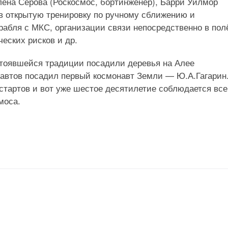
лена Серова (Роскосмос, бортинженер), Барри Уилмор
в открытую тренировку по ручному сближению и
абля с МКС, организации связи непосредственно в пол
еских рисков и др.
стоявшейся традиции посадили деревья на Алее
навтов посадил первый космонавт Земли — Ю.А.Гагарин
стартов и вот уже шестое десятилетие соблюдается вс
моса.