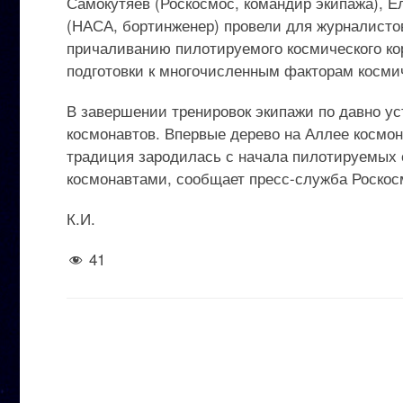
Самокутяев (Роскосмос, командир экипажа), Е
(НАСА, бортинженер) провели для журналисто
причаливанию пилотируемого космического кор
подготовки к многочисленным факторам космич
В завершении тренировок экипажи по давно у
космонавтов. Впервые дерево на Аллее космо
традиция зародилась с начала пилотируемых 
космонавтами, сообщает пресс-служба Роскос
К.И.
41