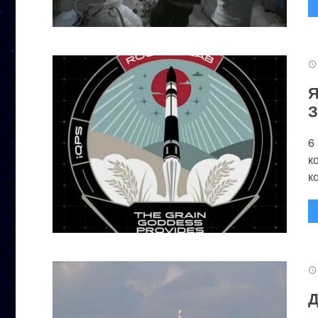
Я
З
6
к
к
Д