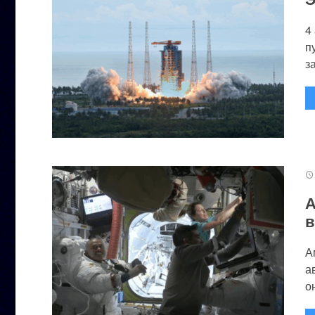
4
п
за
А
в
А
а
он