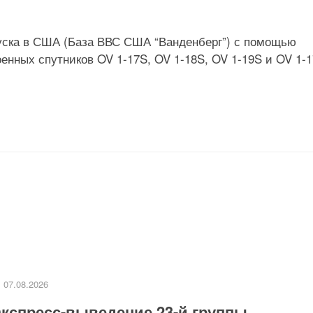
апуска в США (База ВВС США “Ванденберг”) с помощью
енных спутников OV 1-17S, OV 1-18S, OV 1-19S и OV 1-1
07.08.2026
кспресс-выведение 23-й группы