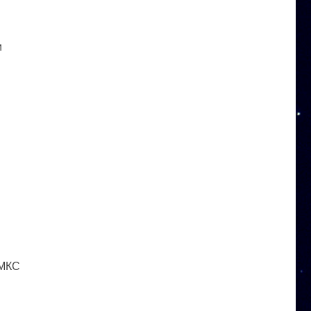
и
 МКС