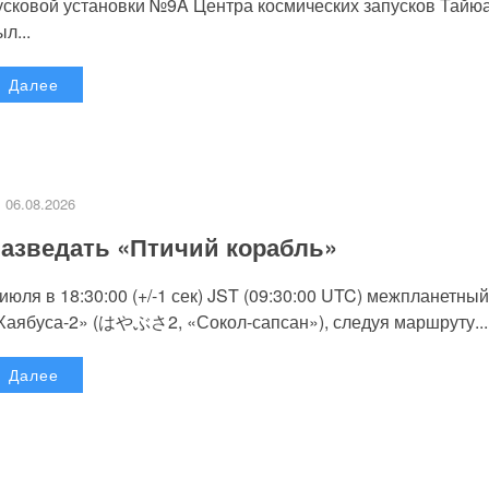
усковой установки №9A Центра космических запусков Тайю
л...
Далее
06.08.2026
азведать «Птичий корабль»
 июля в 18:30:00 (+/-1 сек) JST (09:30:00 UTC) межпланетный
Хаябуса-2» (はやぶさ2, «Сокол-сапсан»), следуя маршруту...
Далее