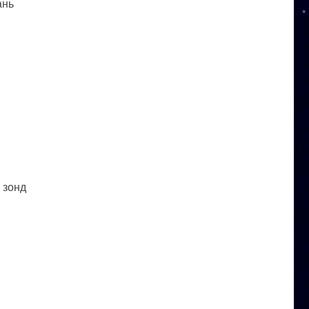
ань
 зонд