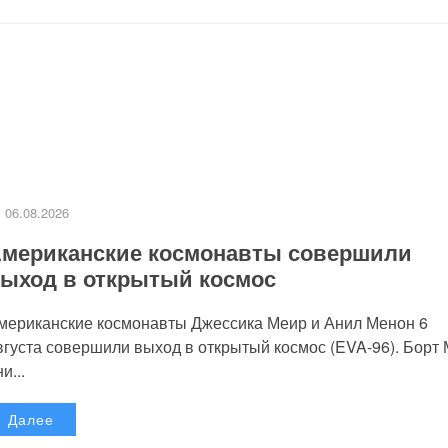
06.08.2026
мериканские космонавты совершили
ыход в открытый космос
мериканские космонавты Джессика Меир и Анил Менон 6
вгуста совершили выход в открытый космос (EVA-96). Борт
и...
Далее