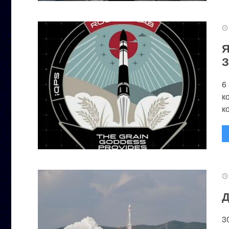
Я
З
6
к
к
Д
3