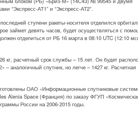
онным блоком (РБ) «Бриз-М» (14С43) № 99545 и двумя
ми “Экспресс-АТ1” и “Экспресс-АТ2”.
от последней ступени ракеты-носителя отделился орбита
орое займет девять часов, будет осуществляться с пом
олжен отделиться от РБ 16 марта в 08:10 UTC (12:10 мск
6 кг, расчетный срок службы – 15 лет. Он будет распол
2» – аналогичный спутник, но легче – 1427 кг. Расчетная
изготовлены ОАО «Информационные спутниковые систе
es Alenia Space (Франция) по заказу ФГУП «Космическа
граммы России на 2006-2015 годы.