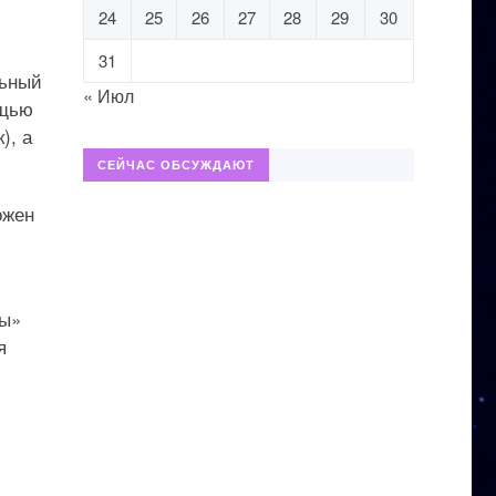
24
25
26
27
28
29
30
31
льный
« Июл
ощью
), а
СЕЙЧАС ОБСУЖДАЮТ
ожен
мы»
я