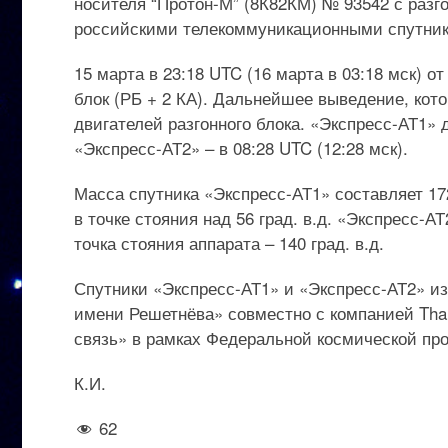
носителя “Протон-М” (8К82КМ) № 93542 с разг
российскими телекоммуникационными спутника
15 марта в 23:18 UTC (16 марта в 03:18 мск) 
блок (РБ + 2 КА). Дальнейшее выведение, кот
двигателей разгонного блока. «Экспресс-АТ1» д
«Экспресс-АТ2» – в 08:28 UTC (12:28 мск).
Масса спутника «Экспресс-АТ1» составляет 172
в точке стояния над 56 град. в.д. «Экспресс-АТ
точка стояния аппарата – 140 град. в.д.
Спутники «Экспресс-АТ1» и «Экспресс-АТ2» 
имени Решетнёва» совместно с компанией Thal
связь» в рамках Федеральной космической про
К.И.
62