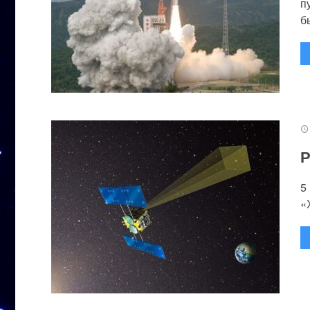
п
бы
Р
5
«