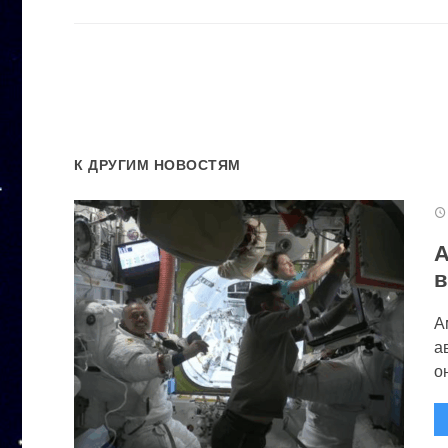
К ДРУГИМ НОВОСТЯМ
А
в
А
а
он