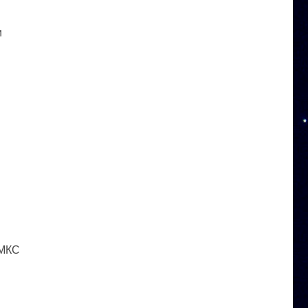
и
 МКС