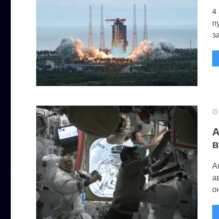
4
п
за
А
в
А
а
он