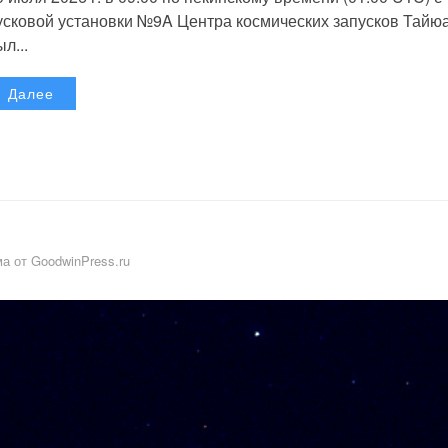
усковой установки №9A Центра космических запусков Тайю
л...
Далее
а от GoodwinPress.ru