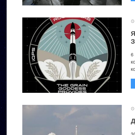
Я
З
6
к
к
Д
3