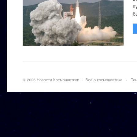
п
бы
©
2026
Новости Космонавтики
·
Всё о космонавтике
·
Тем