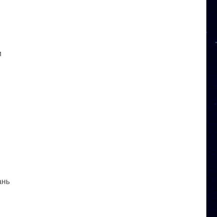
и
ань