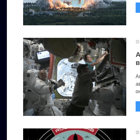
А
в
А
а
он