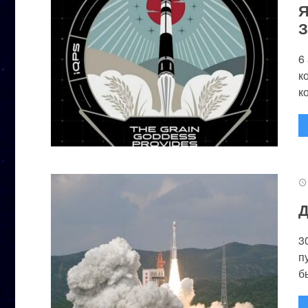
Я
З
6
к
к
Д
3
п
бы