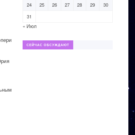
24
25
26
27
28
29
30
31
« Июл
юпери
СЕЙЧАС ОБСУЖДАЮТ
Юрия
льным