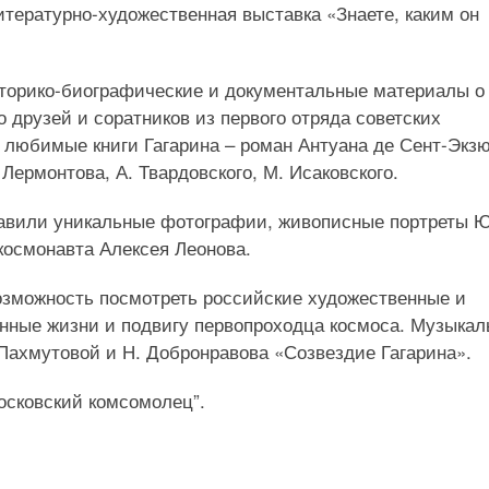
итературно-художественная выставка «Знаете, каким он
торико-биографические и документальные материалы о
 друзей и соратников из первого отряда советских
 любимые книги Гагарина – роман Антуана де Сент-Экз
Лермонтова, А. Твардовского, М. Исаковского.
авили уникальные фотографии, живописные портреты 
космонавта Алексея Леонова.
озможность посмотреть российские художественные и
нные жизни и подвигу первопроходца космоса. Музыка
Пахмутовой и Н. Добронравова «Созвездие Гагарина».
осковский комсомолец”.