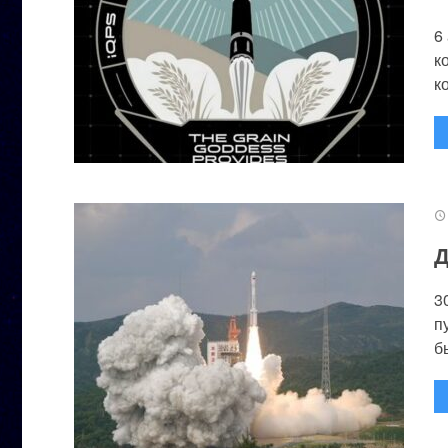
6
к
к
Д
3
п
бы