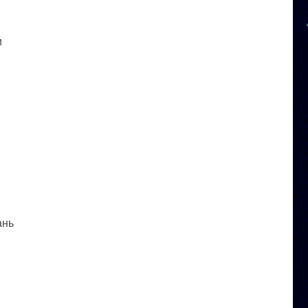
и
ань