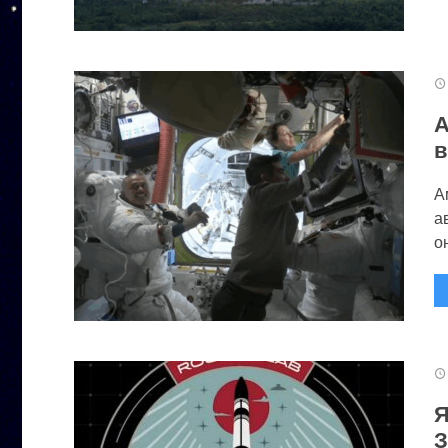
А
в
А
а
он
Я
З