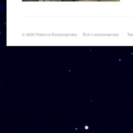
©
2026
Новости Космонавтики
·
Всё о космонавтике
·
Тем