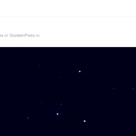
а от GoodwinPress.ru