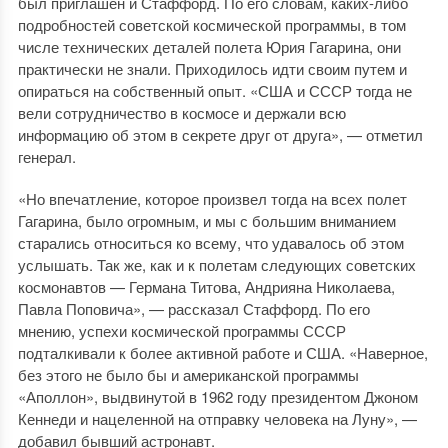
был приглашен и Стаффорд. По его словам, каких-либо
подробностей советской космической программы, в том
числе технических деталей полета Юрия Гагарина, они
практически не знали. Приходилось идти своим путем и
опираться на собственный опыт. «США и СССР тогда не
вели сотрудничество в космосе и держали всю
информацию об этом в секрете друг от друга», — отметил
генерал.
«Но впечатление, которое произвел тогда на всех полет
Гагарина, было огромным, и мы с большим вниманием
старались относиться ко всему, что удавалось об этом
услышать. Так же, как и к полетам следующих советских
космонавтов — Германа Титова, Андрияна Николаева,
Павла Поповича», — рассказал Стаффорд. По его
мнению, успехи космической программы СССР
подталкивали к более активной работе и США. «Наверное,
без этого не было бы и американской программы
«Аполлон», выдвинутой в 1962 году президентом Джоном
Кеннеди и нацеленной на отправку человека на Луну», —
добавил бывший астронавт.