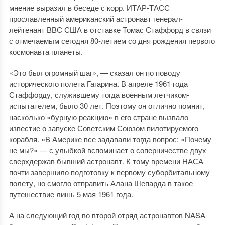
мнение выразил в беседе с корр. ИТАР-ТАСС
прославленный американский астронавт генерал-
лейтенант ВВС США в отставке Томас Стаффорд в связи
с отмечаемым сегодня 80-летием со дня рождения первого
космонавта планеты.
«Это был огромный шаг», — сказал он по поводу
исторического полета Гагарина. В апреле 1961 года
Стаффорду, служившему тогда военным летчиком-
испытателем, было 30 лет. Поэтому он отлично помнит,
насколько «бурную реакцию» в его стране вызвало
известие о запуске Советским Союзом пилотируемого
корабля. «В Америке все задавали тогда вопрос: «Почему
не мы?» — с улыбкой вспоминает о соперничестве двух
сверхдержав бывший астронавт. К тому времени НАСА
почти завершило подготовку к первому суборбитальному
полету, но смогло отправить Алана Шепарда в такое
путешествие лишь 5 мая 1961 года.
А на следующий год во второй отряд астронавтов NASA