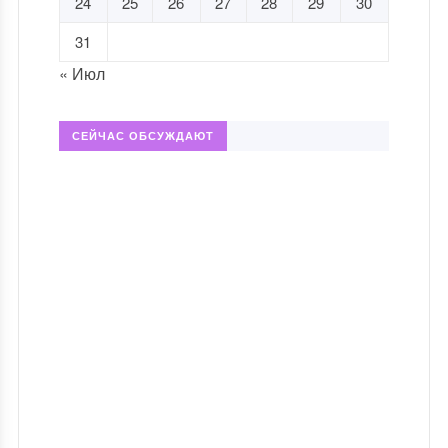
24
25
26
27
28
29
30
31
« Июл
СЕЙЧАС ОБСУЖДАЮТ