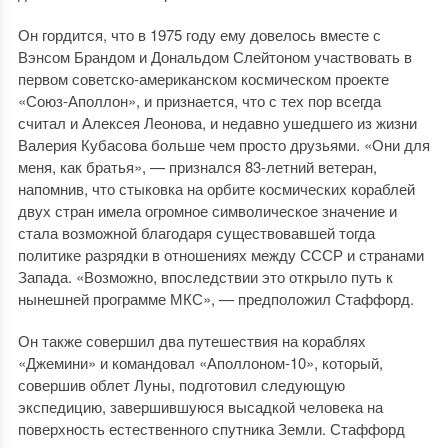
Он гордится, что в 1975 году ему довелось вместе с
Вэнсом Брандом и Дональдом Слейтоном участвовать в
первом советско-американском космическом проекте
«Союз-Аполлон», и признается, что с тех пор всегда
считал и Алексея Леонова, и недавно ушедшего из жизни
Валерия Кубасова больше чем просто друзьями. «Они для
меня, как братья», — признался 83-летний ветеран,
напомнив, что стыковка на орбите космических кораблей
двух стран имела огромное символическое значение и
стала возможной благодаря существовавшей тогда
политике разрядки в отношениях между СССР и странами
Запада. «Возможно, впоследствии это открыло путь к
нынешней программе МКС», — предположил Стаффорд.
Он также совершил два путешествия на кораблях
«Джемини» и командовал «Аполлоном-10», который,
совершив облет Луны, подготовил следующую
экспедицию, завершившуюся высадкой человека на
поверхность естественного спутника Земли. Стаффорд