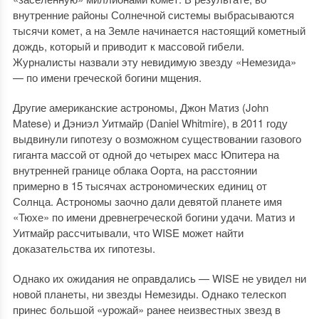
внутренние районы Солнечной системы выбрасываются
тысячи комет, а на Земле начинается настоящий кометный
дождь, который и приводит к массовой гибели.
Журналисты назвали эту невидимую звезду «Немезида»
— по имени греческой богини мщения.
Другие американские астрономы, Джон Матиз (John
Matese) и Дэниэл Уитмайр (Daniel Whitmire), в 2011 году
выдвинули гипотезу о возможном существовании газового
гиганта массой от одной до четырех масс Юпитера на
внутренней границе облака Оорта, на расстоянии
примерно в 15 тысячах астрономических единиц от
Солнца. Астрономы заочно дали девятой планете имя
«Тюхе» по имени древнегреческой богини удачи. Матиз и
Уитмайр рассчитывали, что WISE может найти
доказательства их гипотезы.
Однако их ожидания не оправдались — WISE не увидел ни
новой планеты, ни звезды Немезиды. Однако телескоп
принес большой «урожай» ранее неизвестных звезд в