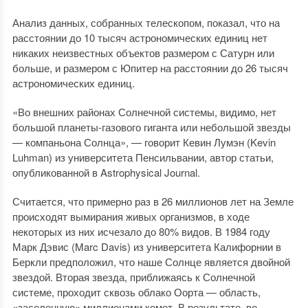
Анализ данных, собранных телескопом, показал, что на
расстоянии до 10 тысяч астрономических единиц нет
никаких неизвестных объектов размером с Сатурн или
больше, и размером с Юпитер на расстоянии до 26 тысяч
астрономических единиц.
«Во внешних районах Солнечной системы, видимо, нет
большой планеты-газового гиганта или небольшой звезды
— компаньона Солнца», — говорит Кевин Лумэн (Kevin
Luhman) из университета Пенсильвании, автор статьи,
опубликованной в Astrophysical Journal.
Считается, что примерно раз в 26 миллионов лет на Земле
происходят вымирания живых организмов, в ходе
некоторых из них исчезало до 80% видов. В 1984 году
Марк Дэвис (Marc Davis) из университета Калифорнии в
Беркли предположил, что наше Солнце является двойной
звездой. Вторая звезда, приближаясь к Солнечной
системе, проходит сквозь облако Оорта — область,
«заселенную» миллионами комет. В результате, во