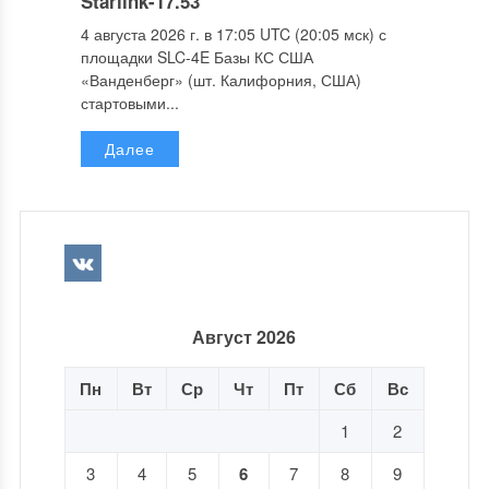
Starlink-17.53
4 августа 2026 г. в 17:05 UTC (20:05 мск) с
площадки SLC-4E Базы КС США
«Ванденберг» (шт. Калифорния, США)
стартовыми...
Далее
Август 2026
Пн
Вт
Ср
Чт
Пт
Сб
Вс
1
2
3
4
5
6
7
8
9