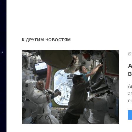
К ДРУГИМ НОВОСТЯМ
А
в
А
а
он