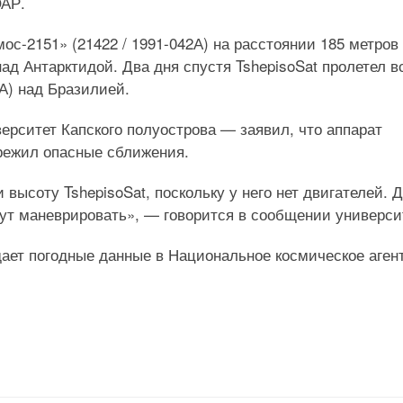
ЮАР.
ос-2151» (21422 / 1991-042А) на расстоянии 185 метров
д Антарктидой. Два дня спустя TshepisoSat пролетел в
5А) над Бразилией.
ерситет Капского полуострова — заявил, что аппарат
режил опасные сближения.
высоту TshepisoSat, поскольку у него нет двигателей. 
гут маневрировать», — говорится в сообщении универси
едает погодные данные в Национальное космическое аген