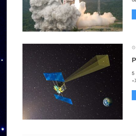
Р
5
«