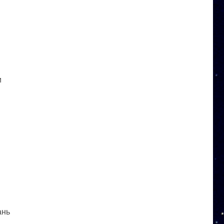
и
ань