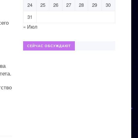
24
25
26
27
28
29
30
31
сего
« Июл
СЕЙЧАС ОБСУЖДАЮТ
Два
тета.
тство