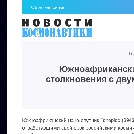
Обратная связь
Гл
Южноафрикански
столкновения с дву
Южноафриканский нано-спутник Tshepiso (3943
отработавшими свой срок российскими космич