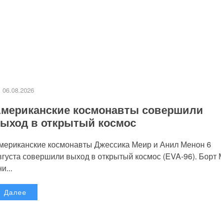
06.08.2026
мериканские космонавты совершили
ыход в открытый космос
мериканские космонавты Джессика Меир и Анил Менон 6
вгуста совершили выход в открытый космос (EVA-96). Борт
и...
Далее