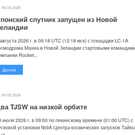
06.08.2026
понский спутник запущен из Новой
еландии
 августа 2026 г. в 09:18 UTC (12:18 мск) с площадки LC-1A
осмодрома Махиа в Новой Зеландии стартовыми командам
омпании Rocket...
Далее
06.08.2026
ва TJSW на низкой орбите
0 июля 2026 г. в 09:00 по пекинскому времени (01:00 UTC) с
усковой установки №9A Центра космических запусков Тайю
л...