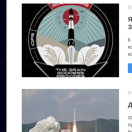
Я
З
6
к
к
Д
3
п
бы