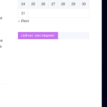
24
25
26
27
28
29
30
31
ма
« Июл
СЕЙЧАС ОБСУЖДАЮТ
ме
е