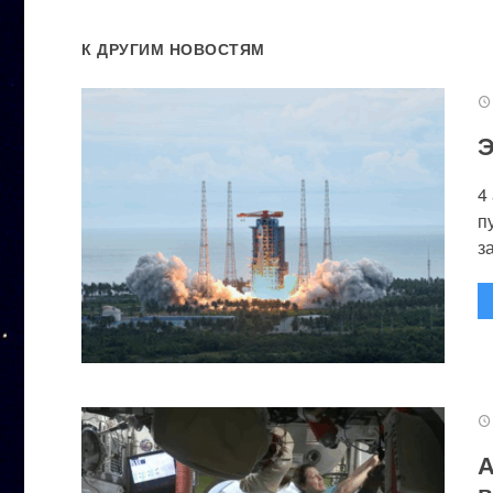
К ДРУГИМ НОВОСТЯМ
Э
4
п
за
А
в