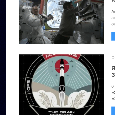
А
а
он
Я
З
6
к
к