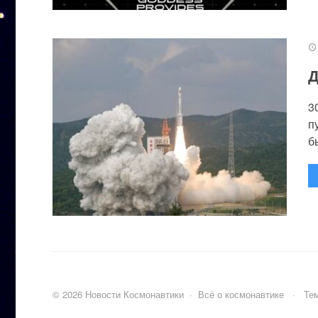
Д
3
п
бы
©
2026
Новости Космонавтики
·
Всё о космонавтике
·
Тем