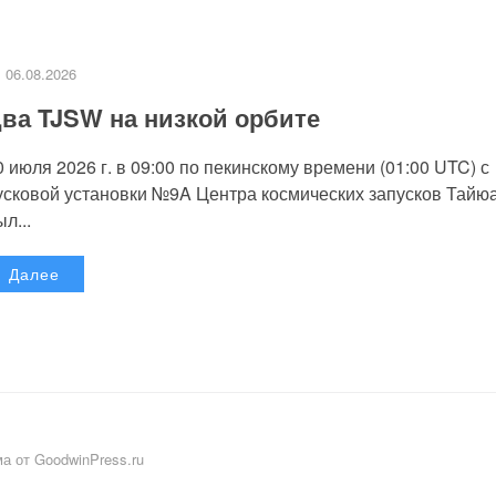
06.08.2026
ва TJSW на низкой орбите
0 июля 2026 г. в 09:00 по пекинскому времени (01:00 UTC) с
усковой установки №9A Центра космических запусков Тайю
л...
Далее
а от GoodwinPress.ru