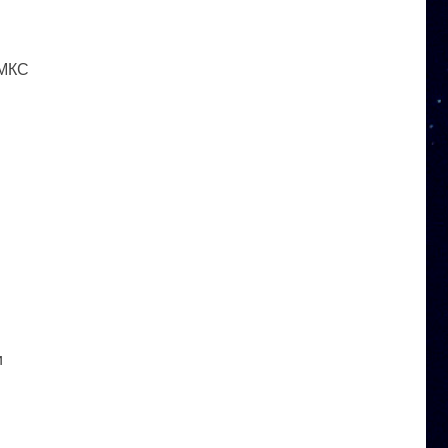
 МКС
и