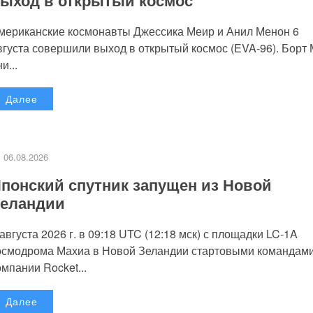
мериканские космонавты Джессика Меир и Анил Менон 6
вгуста совершили выход в открытый космос (EVA-96). Борт
и...
Далее
06.08.2026
понский спутник запущен из Новой
еландии
 августа 2026 г. в 09:18 UTC (12:18 мск) с площадки LC-1A
осмодрома Махиа в Новой Зеландии стартовыми командам
омпании Rocket...
Далее