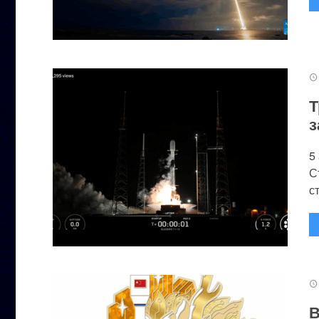
Т
з
5
С
с
В