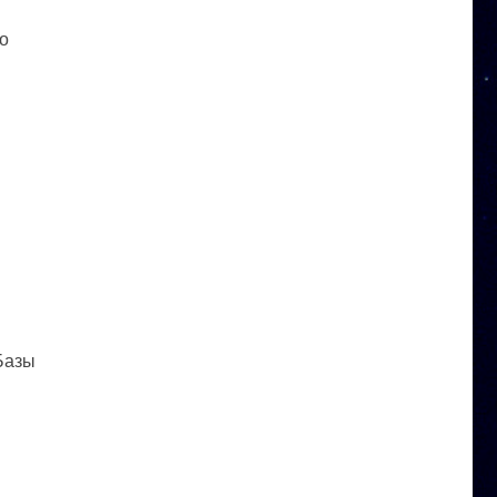
го
 Базы