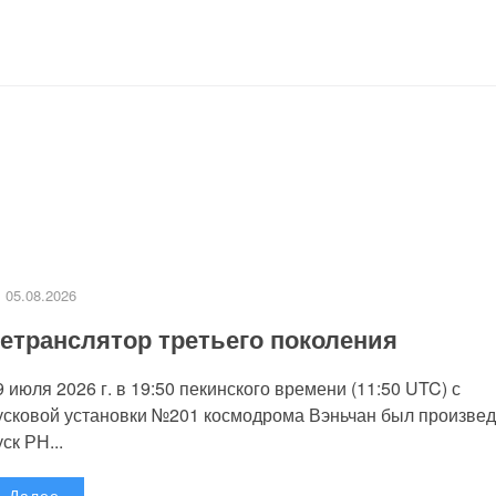
05.08.2026
етранслятор третьего поколения
9 июля 2026 г. в 19:50 пекинского времени (11:50 UTC) с
усковой установки №201 космодрома Вэньчан был произве
уск РН...
Далее