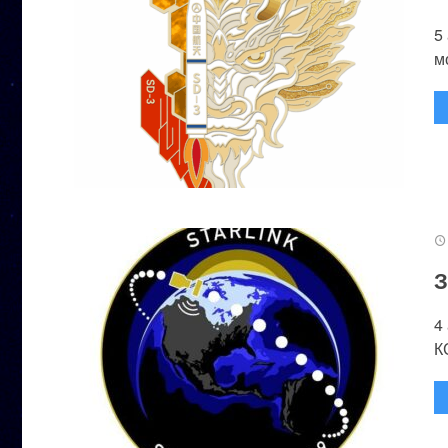
5
м
З
4
К