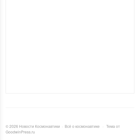
©
2026
Новости Космонавтики
·
Всё о космонавтике
·
Тема от
GoodwinPress.ru