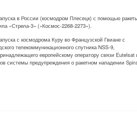
запуска в России (космодром Плесецк) с помощью ракет
ипа «Стрела-3» («Космос-2268-2273»).
запуска с космодрома Куру во Французской Гвиане с
дского телекоммуникационного спутника NSS-9,
принадлежащего европейскому оператору связи Eutelsat 
ов системы предупреждения о ракетном нападении Spira