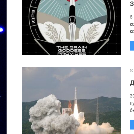
З
6
к
к
Д
3
п
бы