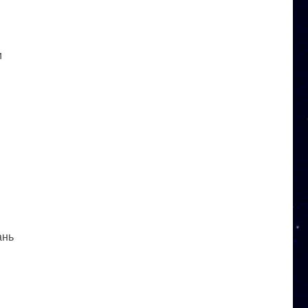
и
ань