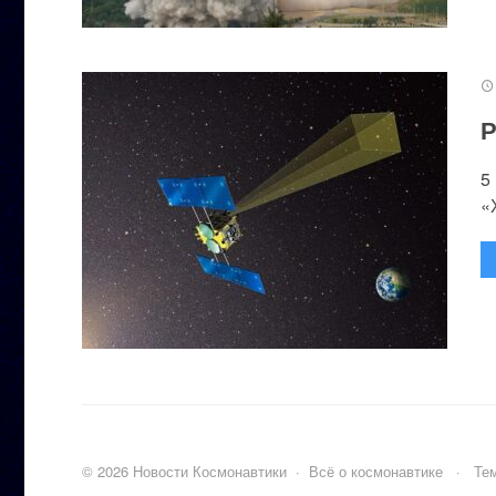
Р
5
«
©
2026
Новости Космонавтики
·
Всё о космонавтике
·
Тем