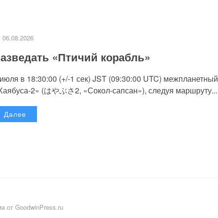
06.08.2026
азведать «Птичий корабль»
 июля в 18:30:00 (+/-1 сек) JST (09:30:00 UTC) межпланетный
Хаябуса-2» (はやぶさ2, «Сокол-сапсан»), следуя маршруту...
Далее
а от GoodwinPress.ru