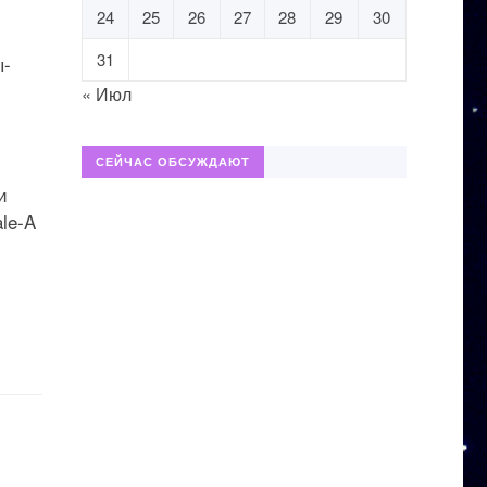
24
25
26
27
28
29
30
31
ы-
« Июл
СЕЙЧАС ОБСУЖДАЮТ
и
le-A