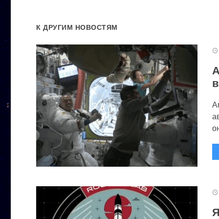
К ДРУГИМ НОВОСТЯМ
А
в
А
а
он
Я