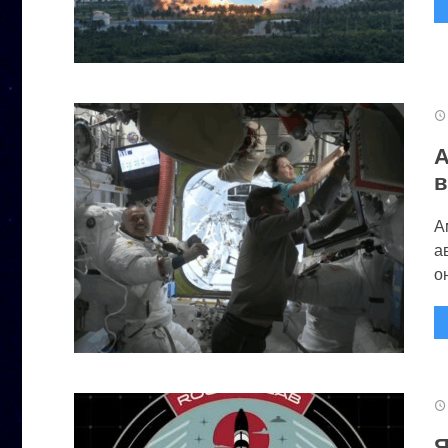
А
в
А
а
он
Я