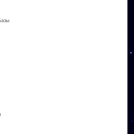
 Базы
и