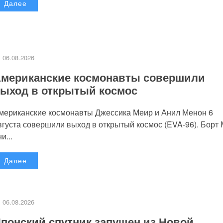
Далее
06.08.2026
мериканские космонавты совершили
ыход в открытый космос
мериканские космонавты Джессика Меир и Анил Менон 6
вгуста совершили выход в открытый космос (EVA-96). Борт
и...
Далее
06.08.2026
понский спутник запущен из Новой