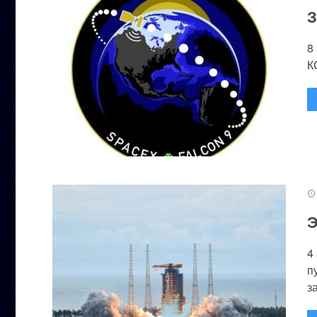
З
8
К
Э
4
п
за