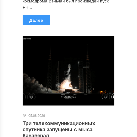
космодрома Вэньчан был произведен пуск
РН...
Далее
05.08.2026
Три телекоммуникационных
спутника запущены с мыса
Канаверал