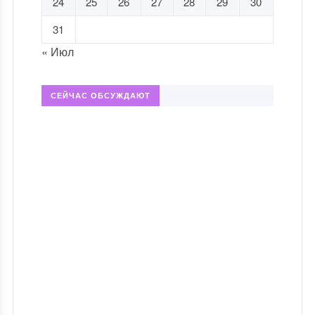
24
25
26
27
28
29
30
31
« Июл
СЕЙЧАС ОБСУЖДАЮТ