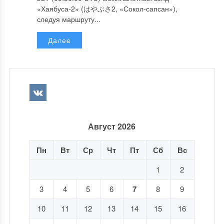
«Хаябуса-2» (はやぶさ2, «Сокол-сапсан»),
следуя маршруту...
Далее
Август 2026
Пн
Вт
Ср
Чт
Пт
Сб
Вс
1
2
3
4
5
6
7
8
9
10
11
12
13
14
15
16