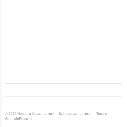
©
2026
Новости Космонавтики
·
Всё о космонавтике
·
Тема от
GoodwinPress.ru