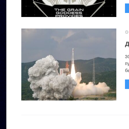
Д
3
п
бы