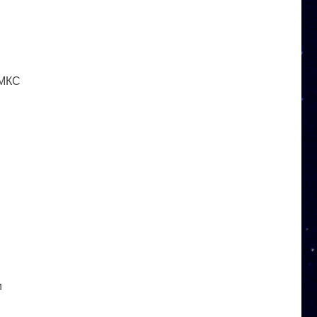
 МКС
и