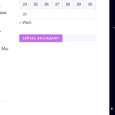
24
25
26
27
28
29
30
с
ане
31
« Июл
ь
СЕЙЧАС ОБСУЖДАЮТ
. Мы