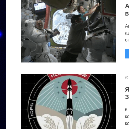
А
в
А
а
он
Я
З
6
к
к