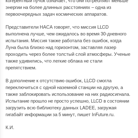
когерентный пучок означает, что они потребляют меньше
энергии на более длинных расстояниях – одна из
первоочередных задач космических аппаратов.
Представители НАСА говорят, что миссия LLCD
выполнена лучше, чем ожидалось во время 30-дневного
испытания. Миссия также работала без ошибок, когда
Луна была близко над горизонтом, заставляя лазер
проходить через более толстый слой атмосферы. Ученые
также удивились, что легкие облака не стали
препятствием.
В дополнение к отсутствию ошибок, LLCD смогла
переключиться с одной наземной станции на другую, а
также заблокировать использование на них радиосигнала.
Испытание прошло не просто успешно, LLCD в состоянии
загрузить всю библиотеку данных LADEE, загружая
гигабайт информации за 5 минут, пишет InFuture.ru.
К.И.