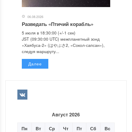
06.08.2026
Разведать «Птичий корабль»
5 июля в 18:30:00 (+/-1 сек)
JST (09:30:00 UTC) межпланетный зонд
«Хаябуса-2» (はやぶさ2, «Сокол-сапсан»),
следуя маршруту...
Далее
Август 2026
Пн
Вт
Ср
Чт
Пт
Сб
Вс