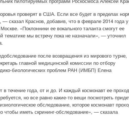
альник пилотируемых программ Роскосмоса Алексей Кра
оровья проверят в США. Если все будет в пределах нор
 — сказал Краснов, добавив, что в феврале 2014 года у
Москве. «Поклонники ее вокального таланта смогут ее
ой тематике мы встречу пока не назначали», — уточнил
а.
едобследование после возвращения из мирового турне,
екретарь главной медицинской комиссии по отбору
едико-биологических проблем РАН (ИМБП) Елена
в течение года, от и до. И каждый космонавт ее прохо
ребуется, но все равно какие-то вещи посмотреть приде
изиологическое обследование, которое космонавт прох
 но чтобы иметь скрининг-обследование», — сказала