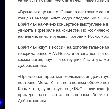
октябрь 2015 года, сообщил РИА Новости нач
«Времени еще много. Сначала состояние ее зд
конце 2014 года будет медобследование в РФ»,
Брайтман намечено концертное выступление в 
увидеть в феврале на концерте. По космическ
начальник пилотируемых программ Роскосмос
Брайтман ждут в России на дополнительное м
говорила ранее РИА Новости ответственный с
космонавтов, научный сотрудник Института м
Доброквашина.
«Пройденная Брайтман медкомиссия действует 
повторно. Может быть, не в полном объеме пот
Кроме того, существует еще КФО — клинико-ф
примерно раз в квартал, не в полном объеме,
Доброквашина.