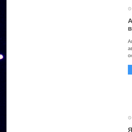
А
в
А
а
он
Я