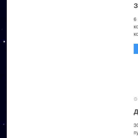
З
6
к
к
Д
3
п