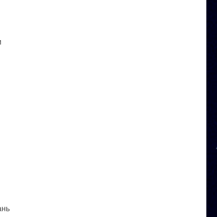
и
ань