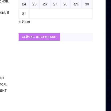
снов.
24
25
26
27
28
29
30
мы, в
31
« Июл
СЕЙЧАС ОБСУЖДАЮТ
дит
тся.
одит