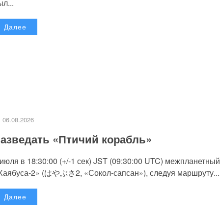
л...
Далее
06.08.2026
азведать «Птичий корабль»
 июля в 18:30:00 (+/-1 сек) JST (09:30:00 UTC) межпланетный
Хаябуса-2» (はやぶさ2, «Сокол-сапсан»), следуя маршруту...
Далее