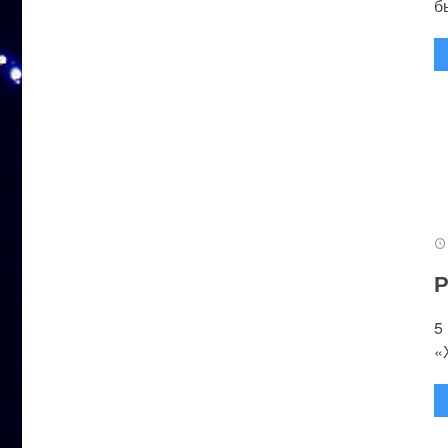
бы
Р
5
«