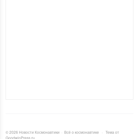
©
2026
Новости Космонавтики
·
Всё о космонавтике
·
Тема от
GoodwinPress.ru