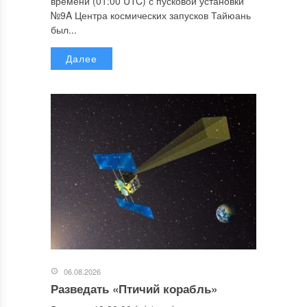
времени (01:00 UTC) с пусковой установки
№9A Центра космических запусков Тайюань
был...
Далее
06.08.2026
Разведать «Птичий корабль»