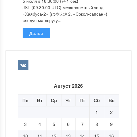
5 июля в 18:30:00 (+/-1 сек)
JST (09:30:00 UTC) межпланетный зонд
«Хаябуса-2» (はやぶさ2, «Сокол-сапсан»),
следуя маршруту...
Далее
Август 2026
Пн
Вт
Ср
Чт
Пт
Сб
Вс
1
2
3
4
5
6
7
8
9
10
11
12
13
14
15
16