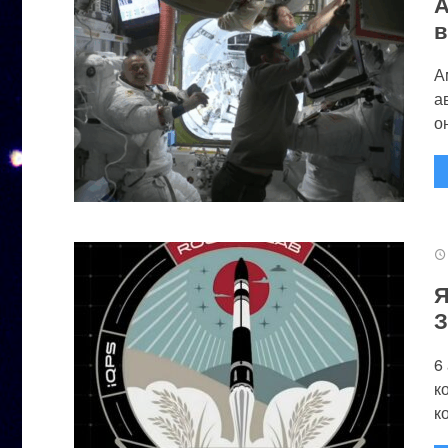
А
в
А
а
он
Я
З
6
к
к