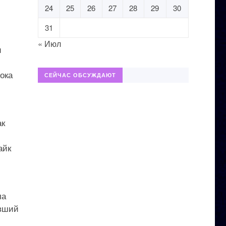
24
25
26
27
28
29
30
31
« Июл
и
ока
СЕЙЧАС ОБСУЖДАЮТ
ак
айк
ла
авший