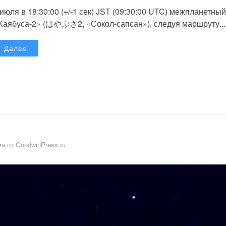
 июля в 18:30:00 (+/-1 сек) JST (09:30:00 UTC) межпланетный
Хаябуса-2» (はやぶさ2, «Сокол-сапсан»), следуя маршруту...
Далее
а от GoodwinPress.ru