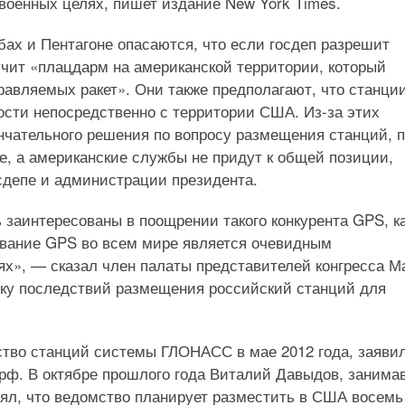
 военных целях, пишет издание New York Times.
ах и Пентагоне опасаются, что если госдеп разрешит
чит «плацдарм на американской территории, который
равляемых ракет». Они также предполагают, что станци
ости непосредственно с территории США. Из-за этих
нчательного решения по вопросу размещения станций, п
е, а американские службы не придут к общей позиции,
сдепе и администрации президента.
заинтересованы в поощрении такого конкурента GPS, к
ование GPS во всем мире является очевидным
», — сказал член палаты представителей конгресса М
нку последствий размещения российский станций для
ство станций системы ГЛОНАСС в мае 2012 года, заяви
рф. В октябре прошлого года Виталий Давыдов, заним
лял, что ведомство планирует разместить в США восемь