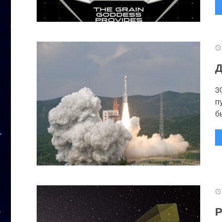
Д
3
п
бы
Р