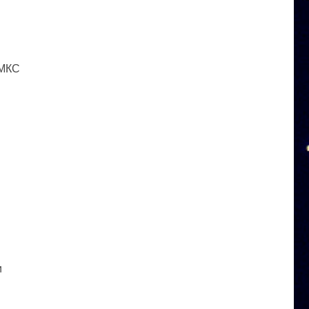
 МКС
и