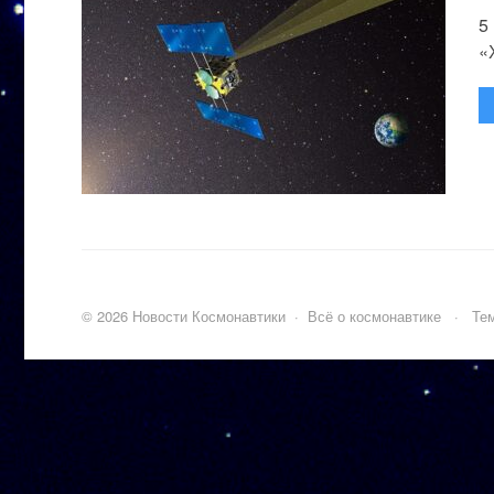
5
«
©
2026
Новости Космонавтики
·
Всё о космонавтике
·
Тем