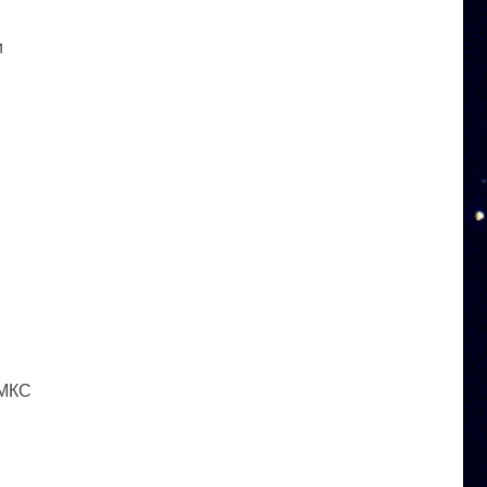
и
 МКС