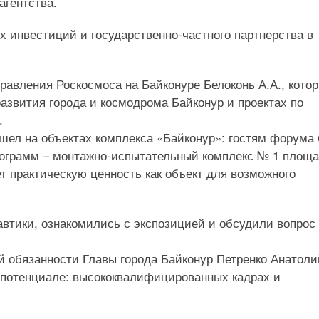
агентства.
 инвестиций и государственно-частного партнерства в
авления Роскосмоса на Байконуре Белоконь А.А., кото
звития города и космодрома Байконур и проектах по
.
шел на объектах комплекса «Байконур»: гостям форума
рограмм – монтажно-испытательный комплекс № 1 площ
т практическую ценность как объект для возможного
автики, ознакомились с экспозицией и обсудили вопрос
обязанности Главы города Байконур Петренко Анатоли
 потенциале: высококвалифицированных кадрах и