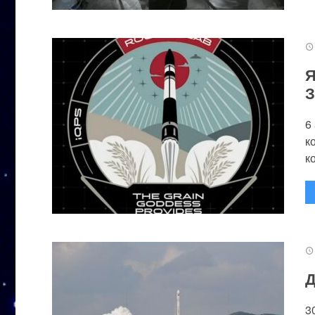
Я
З
6
к
к
Д
3