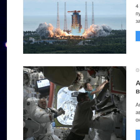
4
п
за
А
в
А
а
он