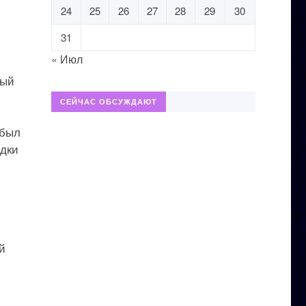
24
25
26
27
28
29
30
31
« Июл
рый
СЕЙЧАС ОБСУЖДАЮТ
 был
адки
й