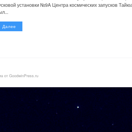
усковой установки №9A Центра космических запусков Тайю
л...
Далее
а от GoodwinPress.ru