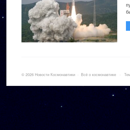
п
бы
©
2026
Новости Космонавтики
·
Всё о космонавтике
·
Тем