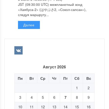
JST (09:30:00 UTC) межпланетный зонд
«Хаябуса-2» (はやぶさ2, «Сокол-сапсан»),
следуя маршруту...
Далее
Август 2026
Пн
Вт
Ср
Чт
Пт
Сб
Вс
1
2
3
4
5
6
7
8
9
10
11
12
13
14
15
16