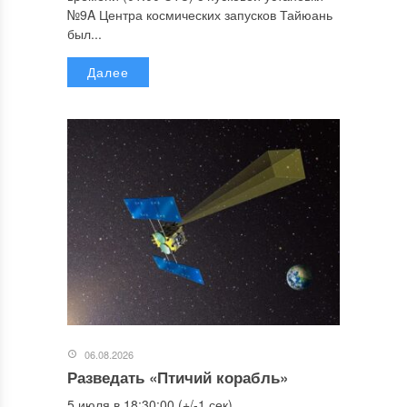
№9A Центра космических запусков Тайюань
был...
Далее
06.08.2026
Разведать «Птичий корабль»
5 июля в 18:30:00 (+/-1 сек)