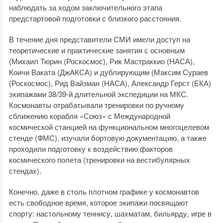
наблюдать за ходом заключительного этапа
предстартовой подготовки с близкого расстояния.
В течение дня представители СМИ имели доступ на
теоретические и практические занятия с основным
(Михаил Тюрин (Роскосмос), Рик Мастраккио (НАСА),
Коичи Ваката (ДжАКСА) и дублирующим (Максим Сураев
(Роскосмос), Рид Вайзман (НАСА), Александр Герст (ЕКА)
экипажами 38/39-й длительной экспедиции на МКС.
Космонавты отрабатывали тренировки по ручному
сближению корабля «Союз» с Международной
космической станцией на функциональном многоцелевом
стенде (ФМС), изучали бортовую документацию, а также
проходили подготовку к воздействию факторов
космического полета (тренировки на вестибулярных
стендах).
Конечно, даже в столь плотном графике у космонавтов
есть свободное время, которое экипажи посвящают
спорту: настольному теннису, шахматам, бильярду, игре в