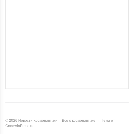
©
2026
Новости Космонавтики
·
Всё о космонавтике
·
Тема от
GoodwinPress.ru