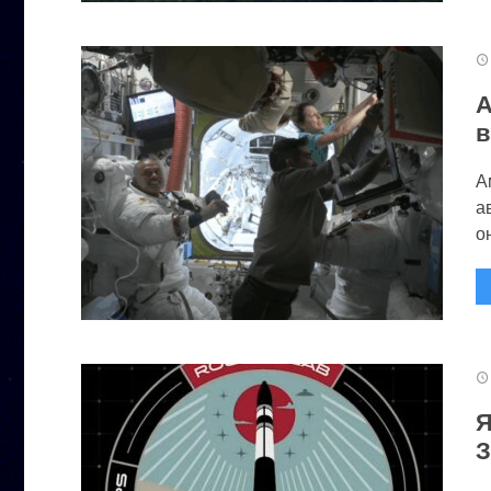
А
в
А
а
он
Я
З