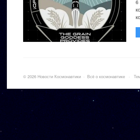
6
к
к
©
2026
Новости Космонавтики
·
Всё о космонавтике
·
Тем