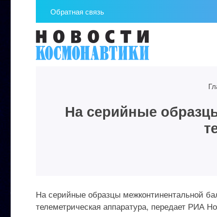
Обратная связь
Гл
На серийные образцы
т
На серийные образцы межконтинентальной бал
телеметрическая аппаратура, передает РИА Но