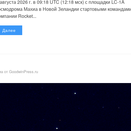
 августа 2026 г. в 09:18 UTC (12:18 мск) с площадки LC-1A
осмодрома Махиа в Новой Зеландии стартовыми командам
омпании Rocket...
Далее
а от GoodwinPress.ru