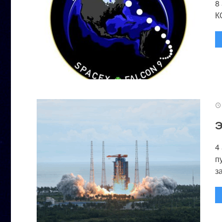
8
К
Э
4
п
за