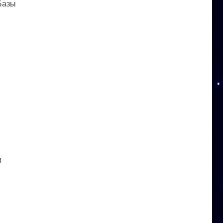
 Базы
и